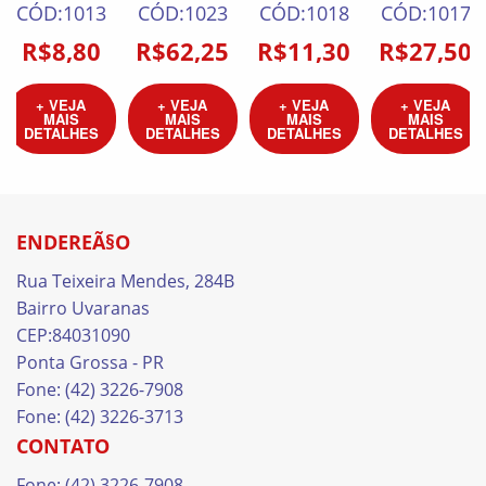
CÓD:1013
CÓD:1023
CÓD:1018
CÓD:1017
altura, 4,5
altura, 7,0
altura, 7,0
altura, 4,5
R$8,80
R$62,25
R$11,30
R$27,50
cm
cm
cm
cm
diÃ¢metro
diÃ¢metro
diÃ¢metro
diÃ¢metro
+ VEJA
+ VEJA
+ VEJA
+ VEJA
MAIS
MAIS
MAIS
MAIS
DETALHES
DETALHES
DETALHES
DETALHES
ENDEREÃ§O
Rua Teixeira Mendes, 284B
Bairro Uvaranas
CEP:84031090
Ponta Grossa - PR
Fone: (42) 3226-7908
Fone: (42) 3226-3713
CONTATO
Fone: (42) 3226-7908