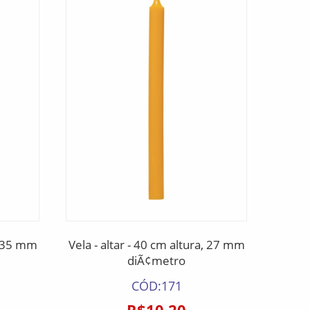
a, 35 mm
Vela - altar - 40 cm altura, 27 mm
Vela -
diÃ¢metro
CÓD:171