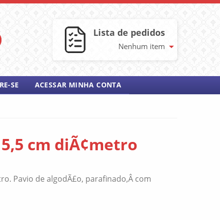
Lista de pedidos
Nenhum item
RE-SE
ACESSAR MINHA CONTA
a, 5,5 cm diÃ¢metro
ro. Pavio de algodÃ£o, parafinado,Â com