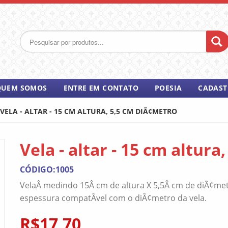
QUEM SOMOS
ENTRE EM CONTATO
POESIA
CADAST
VELA - ALTAR - 15 CM ALTURA, 5,5 CM DIÃ¢METRO
Vela - altar - 15 cm altur
CÓDIGO:1005
VelaÂ medindo 15Â cm de altura X 5,5Â cm de diÃ¢met
espessura compatÃ­vel com o diÃ¢metro da vela.
R$17,70