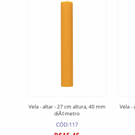
Vela - altar - 27 cm altura, 40 mm
Vela - 
diÃ¢metro
CÓD:117